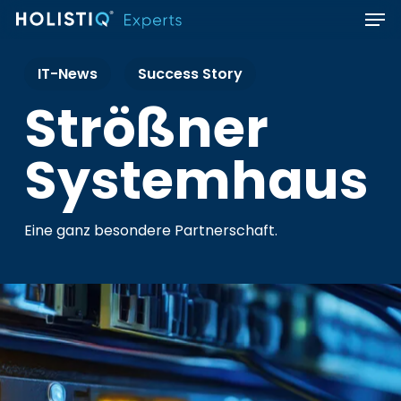
Men
Skip
to
main
IT-News
Success Story
content
Strößner
Systemhaus
Eine ganz besondere Partnerschaft.