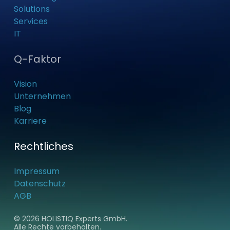
Solutions
Services
IT
Q-Faktor
Vision
Unternehmen
Blog
Karriere
Rechtliches
Impressum
Datenschutz
AGB
©
2026
HOLISTIQ Experts GmbH.
Alle Rechte vorbehalten.