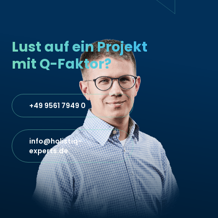
Lust auf ein Projekt
mit Q-Faktor?
+49 9561 7949 0‬
info@holistiq-
experts.de