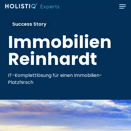
Men
Skip
to
main
Success Story
content
Immobilien
Reinhardt
IT-Komplettlösung für einen Immobilien-
Platzhirsch