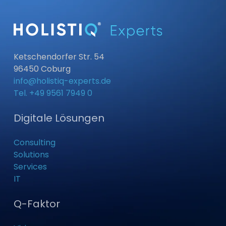
Ketschendorfer Str. 54
96450 Coburg
info@holistiq-experts.de
Tel. ‭+49 9561 7949 0‬
Digitale Lösungen
Consulting
Solutions
Services
IT
Q-Faktor